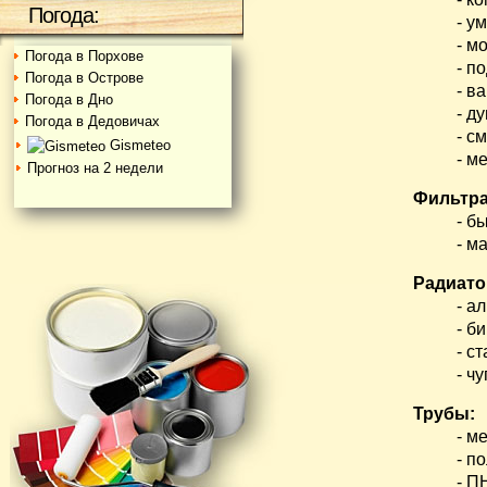
Погода:
- умы
- мой
Погода в Порхове
- подд
Погода в Острове
- ванны
Погода в Дно
- душе
Погода в Дедовичах
- сме
Gismeteo
- мебел
Прогноз на 2 недели
Фильтра
- быт
- маги
Радиато
- алю
- биме
- ста
- чуг
Трубы:
- мета
- поли
- ПНД 