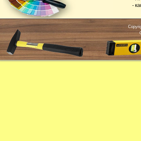
- кана
Copyri