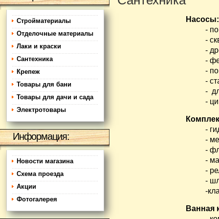
Сантехника
Насосы:
Стройматериалы
- погр
Отделочные материалы
- скв
Лаки и краски
- дре
Сантехника
- фек
- пове
Крепеж
- станц
Товары для бани
- для 
Товары для дачи и сада
- цирк
Электротовары
Комплек
- гидр
Информация:
- мем
- фл
- ман
Новости магазина
- ре
Схема проезда
- шлан
Акции
-клап
Фотогалерея
Ванная 
- ком