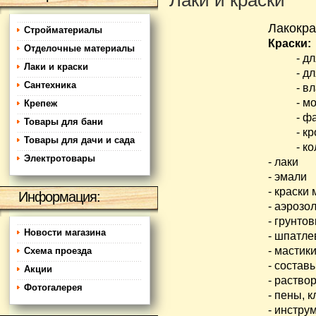
Лаки и краски
Лакокра
Стройматериалы
Краски:
Отделочные материалы
- д
Лаки и краски
- д
Сантехника
- в
- м
Крепеж
- ф
Товары для бани
- к
Товары для дачи и сада
- к
Электротовары
- лаки
- эмали
- краски
Информация:
- аэрозо
- грунтов
Новости магазина
- шпатле
- мастик
Схема проезда
- состав
Акции
- раство
Фотогалерея
- пены, к
- инстру