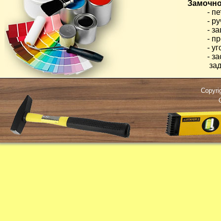
Замочно
- п
- р
- з
- п
- у
- з
зад
Copyri