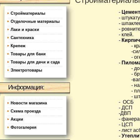
Стройматериалы
-
Цемен
Стройматериалы
- штукат
Отделочные материалы
- шпакле
- ровнит
Лаки и краски
- клей.
Сантехника
-
Кирпич
- к
Крепеж
-си
Товары для бани
- о
Товары для дачи и сада
-
Пилом
- д
Электротовары
- б
-ва
- н
Информация:
- п
- ш
- ОСБ
Новости магазина
- ДСП
Схема проезда
-ДВП
- фанера
Акции
- ЦСП
Фотогалерея
- лист а
-
Утепли