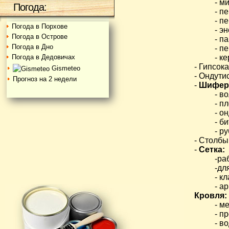
- м
Погода:
- п
- п
Погода в Порхове
- э
Погода в Острове
- п
Погода в Дно
- п
Погода в Дедовичах
- к
- Гипсок
Gismeteo
- Ондути
Прогноз на 2 недели
-
Шифер
- в
- п
- о
- б
- р
- Столбы
-
Сетка:
-ра
-дл
- к
- а
Кровля:
- м
- п
- в