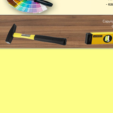
- кана
Copyri