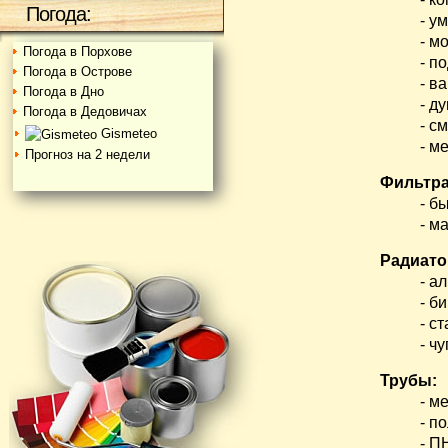
Погода:
- умы
- мой
Погода в Порхове
- подд
Погода в Острове
- ванны
Погода в Дно
- душе
Погода в Дедовичах
- сме
Gismeteo
- мебел
Прогноз на 2 недели
Фильтра
- быт
- маги
Радиато
- алю
- биме
- ста
- чуг
Трубы:
- мета
- поли
- ПНД 