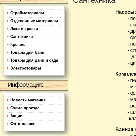
Сантехника
Насосы:
Стройматериалы
- погр
Отделочные материалы
- скв
Лаки и краски
- дре
Сантехника
- фек
- пове
Крепеж
- станц
Товары для бани
- для 
Товары для дачи и сада
- цирк
Электротовары
Комплек
- гидр
Информация:
- мем
- фл
- ман
Новости магазина
- ре
Схема проезда
- шлан
Акции
-клап
Фотогалерея
Ванная 
- ком